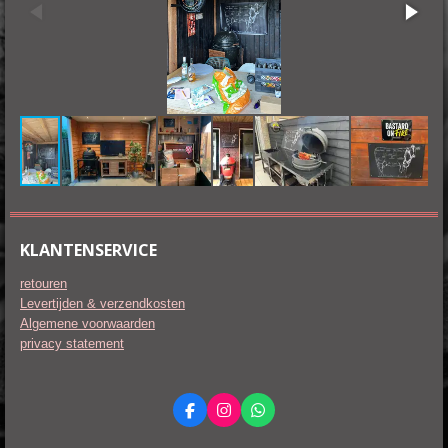
KLANTENSERVICE
retouren
Levertijden & verzendkosten
Algemene voorwaarden
privacy statement
F
I
W
a
n
h
c
s
a