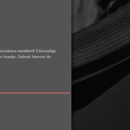
 decoratieve wandbord! Eenvoudige
 touwtje. Gebruik hiervoor de