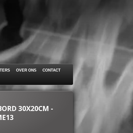
STERS
OVER ONS
CONTACT
ORD 30X20CM -
ME13