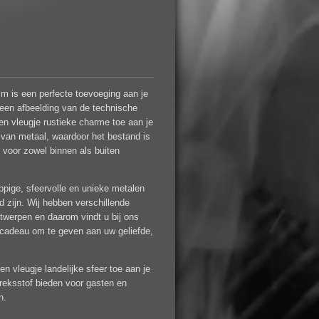
m is een perfecte toevoeging aan je
een afbeelding van de technische
en vleugje rustieke charme toe aan je
 van metaal, waardoor het bestand is
 voor zowel binnen als buiten
pige, sfeervolle en unieke metalen
d zijn. Wij hebben verschillende
ntwerpen en daarom vindt u bij ons
 cadeau om te geven aan uw geliefde,
en vleugje landelijke sfeer toe aan je
reksstof bieden voor gasten en
n.