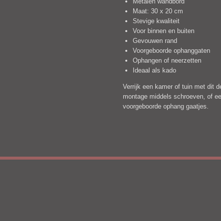
Metalen wandbord
Maat: 30 x 20 cm
Stevige kwaliteit
Voor binnen en buiten
Gevouwen rand
Voorgeboorde ophanggaten
Ophangen of neerzetten
Ideaal als kado
Verrijk een kamer of tuin met dit
montage middels schroeven, of een
voorgeboorde ophang gaatjes.