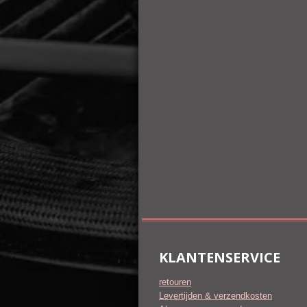
KLANTENSERVICE
retouren
Levertijden & verzendkosten