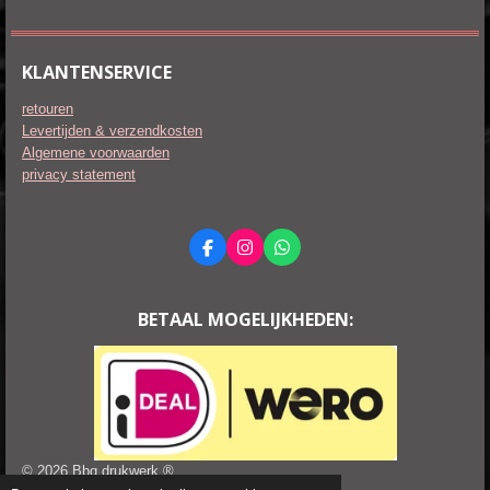
KLANTENSERVICE
retouren
Levertijden & verzendkosten
Algemene voorwaarden
privacy statement
F
I
W
a
n
h
c
s
a
e
t
t
BETAAL MOGELIJKHEDEN:
b
a
s
o
g
A
o
r
p
k
a
p
m
© 2026 Bbq drukwerk ®