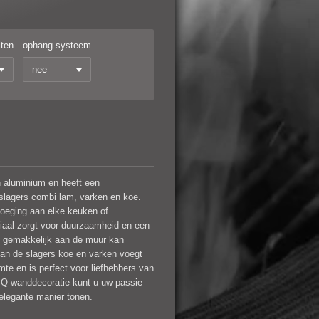
iten
ophang systeem
 aluminium en heeft een
 slagers combi lam, varken en koe.
evoeging aan elke keuken of
iaal zorgt voor duurzaamheid en een
t gemakkelijk aan de muur kan
van de slagers koe en varken voegt
te en is perfect voor liefhebbers van
BQ wanddecoratie kunt u uw passie
elegante manier tonen.